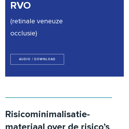
RVO
(retinale veneuze
occlusie)
AUDIO / DOWNLOAD
Risicominimalisatie-
materiaal over de risico’s