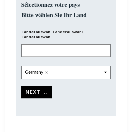
Sélectionnez votre pays
Bitte wählen Sie Ihr Land
Länderauswahl Länderauswahl
Länderauswahl
L
Germany
ä
n
d
e
NEXT ...
r
a
u
s
w
a
h
l