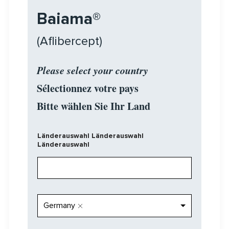
Baiama®
(Aflibercept)
Please select your country
Sélectionnez votre pays
Bitte wählen Sie Ihr Land
Länderauswahl Länderauswahl
Länderauswahl
L
Germany
ä
n
d