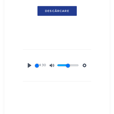
DESCĂRCARE
54:30
Play
Mute
Settings