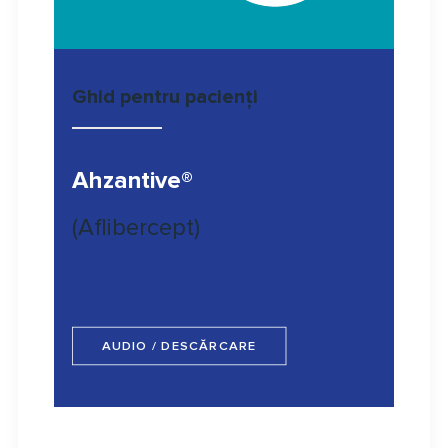
Ghid pentru pacienți
Ahzantive®
(Aflibercept)
AUDIO / DESCĂRCARE