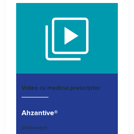
Video cu medicul prescriptor
Ahzantive®
(Aflibercept)