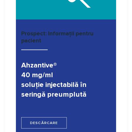
Prospect: Informaţii pentru
pacient
Ahzantive®
40 mg/ml
soluţie injectabilă în
seringă preumplută
DESCĂRCARE