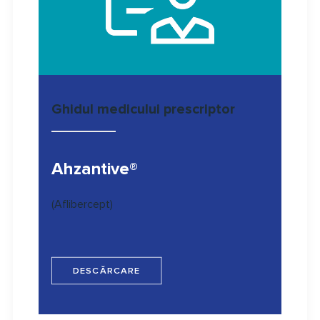
Ghidul medicului prescriptor
Ahzantive®
(Aflibercept)
DESCĂRCARE