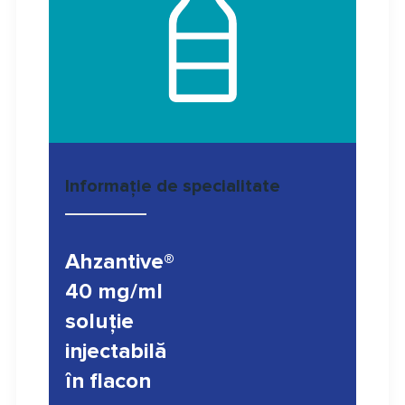
Informație de specialitate
Ahzantive®
40 mg/ml
soluţie
injectabilă
în flacon