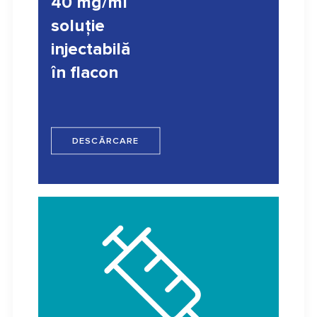
40 mg/ml
soluţie
injectabilă
în flacon
DESCĂRCARE