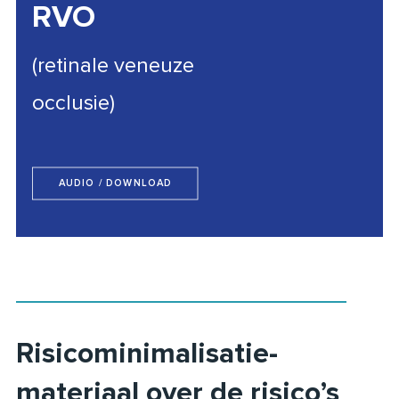
RVO
(retinale veneuze
occlusie)
AUDIO / DOWNLOAD
Risicominimalisatie-
materiaal over de risico’s