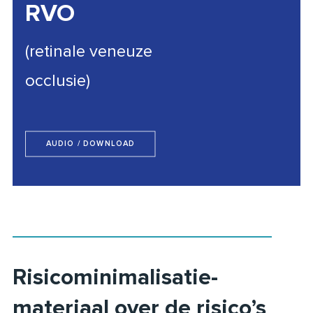
RVO
(retinale veneuze
occlusie)
AUDIO / DOWNLOAD
Risicominimalisatie-
materiaal over de risico’s