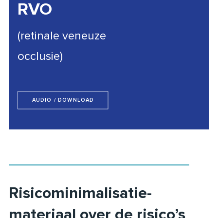
RVO
(retinale veneuze
occlusie)
AUDIO / DOWNLOAD
Risicominimalisatie-
materiaal over de risico’s